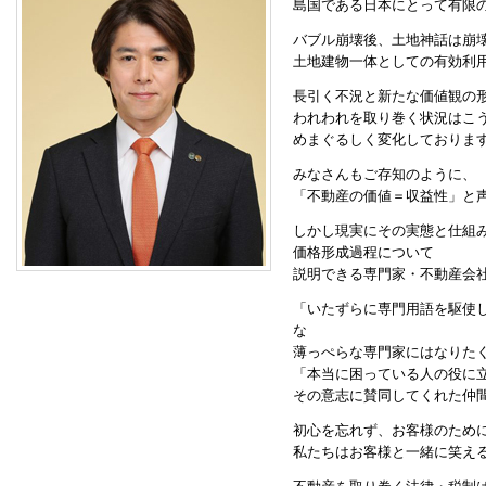
島国である日本にとって有限
バブル崩壊後、土地神話は崩
土地建物一体としての有効利
長引く不況と新たな価値観の
われわれを取り巻く状況はこ
めまぐるしく変化しておりま
みなさんもご存知のように、
「不動産の価値＝収益性」と
しかし現実にその実態と仕組
価格形成過程について
説明できる専門家・不動産会
「いたずらに専門用語を駆使
な
薄っぺらな専門家にはなりた
「本当に困っている人の役に
その意志に賛同してくれた仲
初心を忘れず、お客様のため
私たちはお客様と一緒に笑え