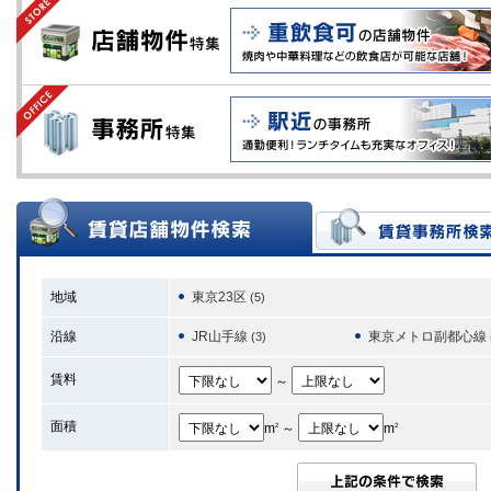
地域
東京23区
(5)
沿線
JR山手線
東京メトロ副都心線
(3)
賃料
～
面積
m
～
m
2
2