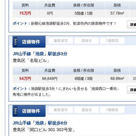
賃料
共益費
規模 / 所在階
面積
75万円
0円
5階建 / 1階
57.78m²
ポイント：
副都心線池袋駅徒歩2分。歓楽街内の路面物件です！
JR山手線「池袋」駅徒歩3分
豊島区「名取ビル」
賃料
共益費
規模 / 所在階
面積
54万円
66,649円
8階建 / 3階
68.99m²
1
ポイント：
池袋駅徒歩3分！にぎわいを見せる「池袋西口一番街」
角地に物件が出ました。
JR山手線「池袋」駅徒歩8分
豊島区「関口ビル 301.302号室」