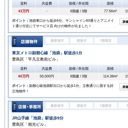
賃料
共益費
規模 / 所在階
面積
43万円
-
6階建 / 3階
77.56m²
1
ポイント：
池袋東口から徒歩6分。サンシャイン60通りとアニメイ
ト通り付近にてサービス店 向けの物件が出ました！
東京メトロ副都心線「池袋」駅徒歩1分
豊島区「平凡立教前ビル」
賃料
共益費
規模 / 所在階
面積
60万円
50,000円
6階建 / 3階
114.38m²
1
ポイント：
副都心線池袋駅出口から徒歩1分。立教通りに面する好
立地物件！
JR山手線「池袋」駅徒歩9分
豊島区「相光ビル」