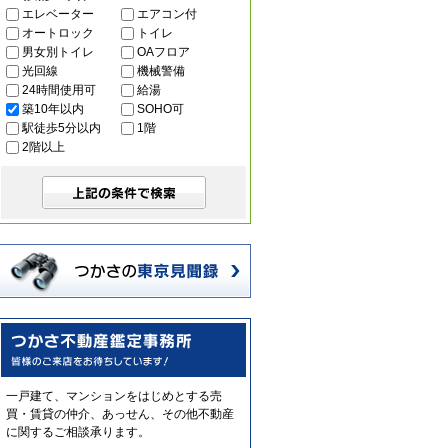
エレベーター
エアコン付
オートロック
トイレ
男女別トイレ
OAフロア
光回線
機械警備
24時間使用可
給湯
築10年以内
SOHO可
駅徒歩5分以内
1階
2階以上
一戸建て、マンションをはじめとする売
買・賃貸の仲介、あっせん、その他不動産
に関するご相談承ります。