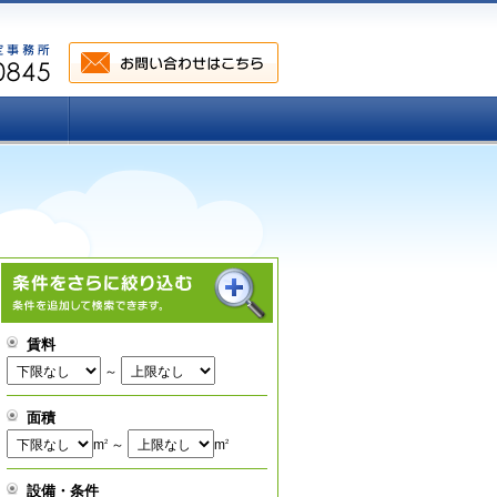
賃料
～
面積
m
～
m
2
2
設備・条件