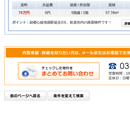
賃料
共益費
規模 / 所在階
面積
75万円
0円
5階建 / 1階
57.78m²
ポイント：
副都心線池袋駅徒歩2分。歓楽街内の路面物件です！
営業時間：10
定休日：日曜