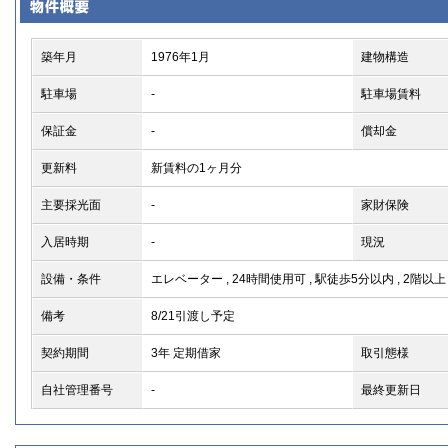
築年月
1976年1月
建物構造
駐車場
-
駐車場賃料
保証金
-
償却金
更新料
新賃料の1ヶ月分
主要採光面
-
家財保険
入居時期
-
現況
設備・条件
エレベーター
,
24時間使用可
,
駅徒歩5分以内
,
2階以上
備考
8/21引渡し予定
契約期間
3年
定期借家
取引態様
自社管理番号
-
最終更新日