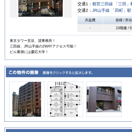
交通1：
都営三田線
「三田」
交通2：
JR山手線
「田町」駅
共益費
規模 / 所
-
10階建 / 
東京タワー至近、貸事務所！
三田線、JR山手線の2WAYアクセス可能！
ビル裏側には慶応大学！