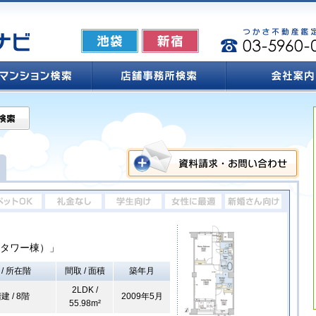
タワー棟）」
 / 所在階
間取 / 面積
築年月
2LDK /
建 / 8階
2009年5月
55.98m²