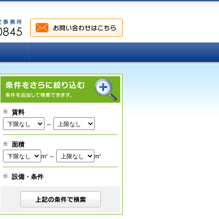
賃料
～
面積
m
～
m
2
2
設備・条件